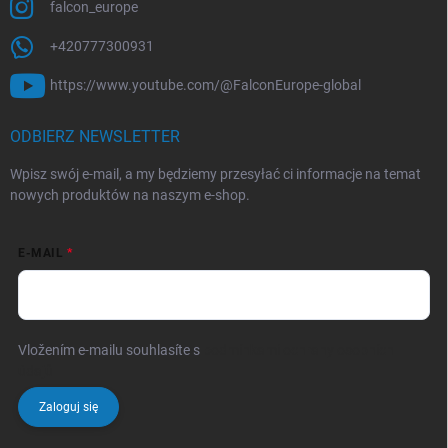
falcon_europe
+420777300931
https://www.youtube.com/@FalconEurope-global
ODBIERZ NEWSLETTER
Wpisz swój e-mail, a my będziemy przesyłać ci informacje na temat
nowych produktów na naszym e-shop.
E-MAIL
Vložením e-mailu souhlasíte s
podmínkami ochrany osobních
údajů
Zaloguj się