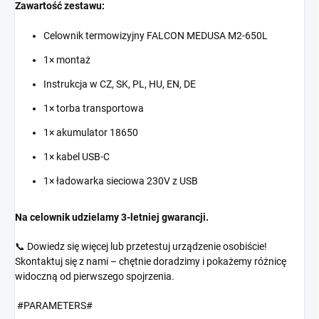
Zawartość zestawu:
Celownik termowizyjny FALCON MEDUSA M2-650L
1× montaż
Instrukcja w CZ, SK, PL, HU, EN, DE
1× torba transportowa
1× akumulator 18650
1× kabel USB-C
1× ładowarka sieciowa 230V z USB
Na celownik udzielamy 3-letniej gwarancji.
📞 Dowiedz się więcej lub przetestuj urządzenie osobiście!
Skontaktuj się z nami – chętnie doradzimy i pokażemy różnicę
widoczną od pierwszego spojrzenia.
#PARAMETERS#