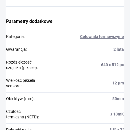
Parametry dodatkowe
Kategoria
:
Celowniki termowizyjne
Gwarancja
:
2 lata
Rozdzielczość
640 x 512 px
czujnika (piksele)
:
Wielkość piksela
12 µm
sensora
:
Obiektyw (mm)
:
50mm
Czułość
≤ 18mK
termiczna (NETD)
:
Pole widzenia
:
8,8° x 7°