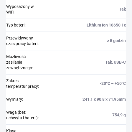
Wyposażony w
Tak
WIFI
:
Typ baterii
:
Lithium Ion 18650 1x
Przewidywany
≥ 5 godzin
czas pracy baterii
:
Możliwość
zasilania
Tak, USB-C
zewnętrznego
:
Zakres
-20°C ~ +50°C
temperatur pracy
:
Wymiary
:
241,1 x 90,8 x 71,95mm
Waga (bez
754,9 g
uchwytu i baterii)
:
Klasa