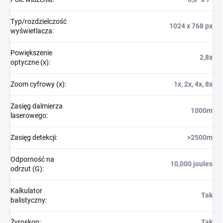
Typ/rozdzielczość
1024 x 768 px
wyświetlacza
:
Powiększenie
2,8x
optyczne (x)
:
Zoom cyfrowy (x)
:
1x, 2x, 4x, 8x
Zasięg dalmierza
1000m
laserowego
:
Zasięg detekcji
:
>2500m
Odporność na
10,000 joules
odrzut (G)
:
Kalkulator
Tak
balistyczny
:
Żyroskop
:
Tak