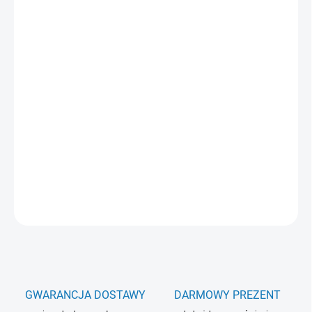
−
+
Dodaj do koszyka
Termowizyjny monokular FALCON SURTUR S2-635 wyposażony
jest w obiektyw 35 mm i wysokiej rozdzielczości sensor
640x512px
(12 μm). Czułość sensora termowizyjnego
≤ 18 mK
NETD
. Powiększenie optyczne 2,0x. Pamięć wewnętrzna 32GB,
Wi-Fi, cyfrowy zoom 1–8x, niskie zużycie energii (2 × baterie
18500), odporność IP67, 5 trybów kolorystycznych i zasięg
detekcji do 1750 m.
INFORMACJE SZCZEGÓŁOWE
ZADAJ PYTANIE
GWARANCJA DOSTAWY
DARMOWY PREZENT