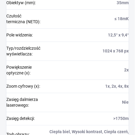
Obiektyw (mm)
:
35mm
Czułość
≤ 18mK
termiczna (NETD)
:
Pole widzenia
:
12,5° x 9,4°
Typ/rozdzielczość
1024 x 768 px
wyświetlacza
:
Powiększenie
2x
optyczne (x)
:
Zoom cyfrowy (x)
:
1x, 2x, 4x, 8x
Zasięg dalmierza
Nie
laserowego
:
Zasięg detekcji
:
>1750m
Ciepła biel, Wysoki kontrast, Ciepła czerń,
Tryb obrazu
: