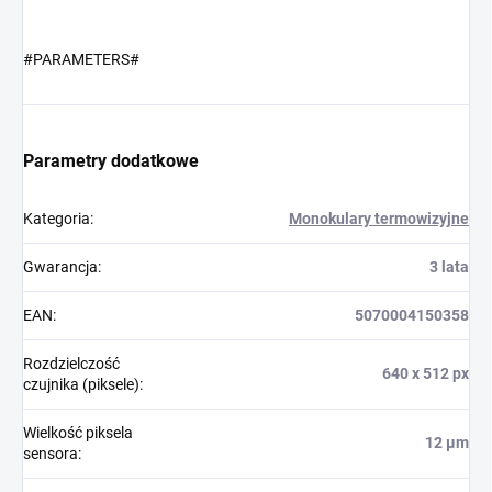
#PARAMETERS#
Parametry dodatkowe
Kategoria
:
Monokulary termowizyjne
Gwarancja
:
3 lata
EAN
:
5070004150358
Rozdzielczość
640 x 512 px
czujnika (piksele)
:
Wielkość piksela
12 µm
sensora
: