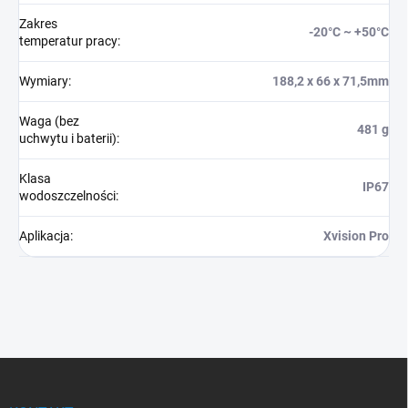
Zakres
-20°C ~ +50°C
temperatur pracy
:
Wymiary
:
188,2 x 66 x 71,5mm
Waga (bez
481 g
uchwytu i baterii)
:
Klasa
IP67
wodoszczelności
:
Aplikacja
:
Xvision Pro
S
t
o