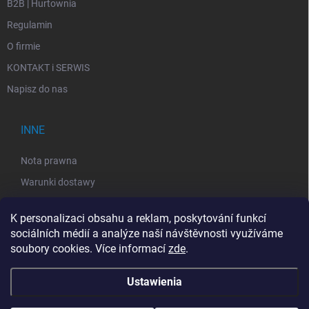
B2B | Hurtownia
Regulamin
O firmie
KONTAKT i SERWIS
Napisz do nas
INNE
Nota prawna
Warunki dostawy
Polityka prywatności
K personalizaci obsahu a reklam, poskytování funkcí
Regulamin
sociálních médií a analýze naší návštěvnosti využíváme
Zwrot sprzętu elektrycznego
soubory cookies. Více informací
zde
.
Ustawienia