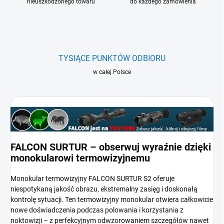
nieuszkodzonego towaru
do każdego zamówienia
TYSIĄCE PUNKTÓW ODBIORU
w całej Polsce
FALCON SURTUR – obserwuj wyraźnie dzięki
monokularowi termowizyjnemu
Monokular termowizyjny FALCON SURTUR S2 oferuje
niespotykaną jakość obrazu, ekstremalny zasięg i doskonałą
kontrolę sytuacji. Ten termowizyjny monokular otwiera całkowicie
nowe doświadczenia podczas polowania i korzystania z
noktowizji – z perfekcyjnym odwzorowaniem szczegółów nawet