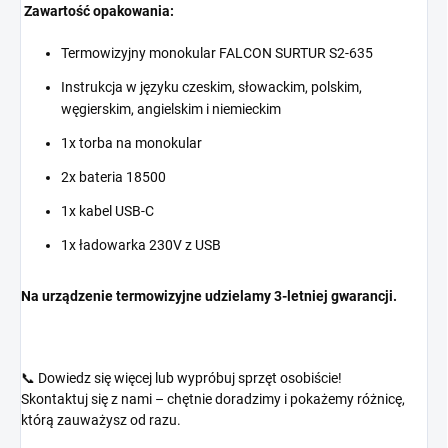
Zawartość opakowania:
Termowizyjny monokular FALCON SURTUR S2-635
Instrukcja w języku czeskim, słowackim, polskim,
węgierskim, angielskim i niemieckim
1x torba na monokular
2x bateria 18500
1x kabel USB-C
1x ładowarka 230V z USB
Na urządzenie termowizyjne udzielamy 3-letniej gwarancji.
📞 Dowiedz się więcej lub wypróbuj sprzęt osobiście!
Skontaktuj się z nami – chętnie doradzimy i pokażemy różnicę,
którą zauważysz od razu.