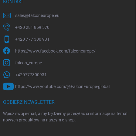
KONTAKT
p
k
sales
@
falconeurope.eu
a
+420 281 869 570
+420 777 300 931
https://www.facebook.com/falconeurope/
falcon_europe
+420777300931
https://www.youtube.com/@FalconEurope-global
ODBIERZ NEWSLETTER
Wpisz swój e-mail, a my będziemy przesyłać ci informacje na temat
nowych produktów na naszym e-shop.