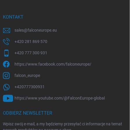
S
t
o
KONTAKT
p
k
sales
@
falconeurope.eu
a
+420 281 869 570
+420 777 300 931
https://www.facebook.com/falconeurope/
falcon_europe
+420777300931
https://www.youtube.com/@FalconEurope-global
ODBIERZ NEWSLETTER
Wpisz swój e-mail, a my będziemy przesyłać ci informacje na temat