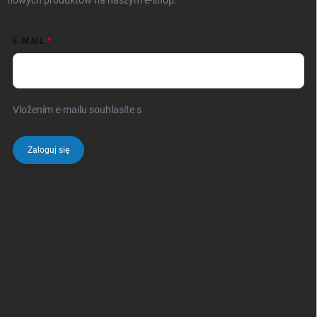
nowych produktów na naszym e-shop.
E-MAIL
Vložením e-mailu souhlasíte s
podmínkami ochrany osobních
údajů
Zaloguj się