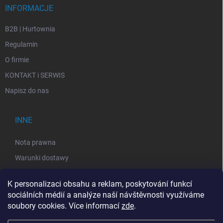
INFORMACJE
B2B | Hurtownia
Regulamin
O firmie
KONTAKT i SERWIS
Napisz do nas
INNE
Nota prawna
Warunki dostawy
Polityka prywatności
K personalizaci obsahu a reklam, poskytování funkcí
Regulamin
sociálních médií a analýze naší návštěvnosti využíváme
Zwrot sprzętu elektrycznego
soubory cookies. Více informací
zde
.