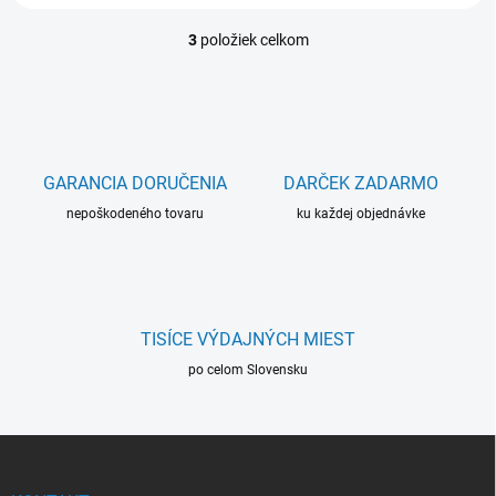
3
položiek celkom
O
v
l
á
d
a
c
GARANCIA DORUČENIA
DARČEK ZADARMO
i
nepoškodeného tovaru
e
ku každej objednávke
p
r
v
k
y
TISÍCE VÝDAJNÝCH MIEST
v
ý
po celom Slovensku
p
i
s
Z
u
á
p