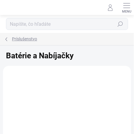
Prejsť
na
obsah
Hľadať
Príslušenstvo
Batérie a Nabíjačky
V
ý
p
i
s
p
r
o
d
SKLADOM
SKLADOM
u
Batéria SAMSUNG
Nabíjačka Xtar MC2