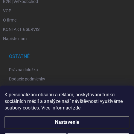
B2B | Veľkoobchod
VOP
O firme
KONTAKT a SERVIS
Napíšte nám
OSTATNÉ
Právna doložka
Dodacie podmienky
GDPR
K personalizaci obsahu a reklam, poskytování funkcí
VOP
sociálních médií a analýze naší návštěvnosti využíváme
Spätný odber elektroodpadu
soubory cookies. Více informací
zde
.
Nastavenie