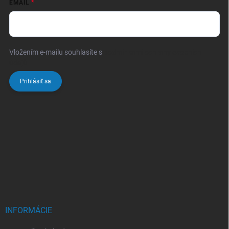
EMAIL
Vložením e-mailu souhlasíte s
podmínkami ochrany osobních
údajů
Prihlásiť sa
INFORMÁCIE