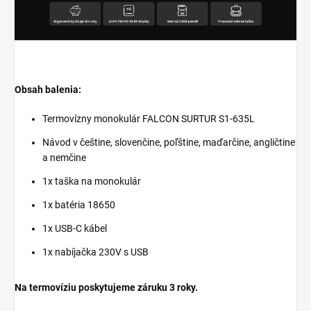
Obsah balenia:
Termovízny monokulár FALCON SURTUR S1-635L
Návod v češtine, slovenčine, poľštine, maďarčine, angličtine
a nemčine
1x taška na monokulár
1x batéria 18650
1x USB-C kábel
1x nabíjačka 230V s USB
Na termovíziu poskytujeme záruku 3 roky.