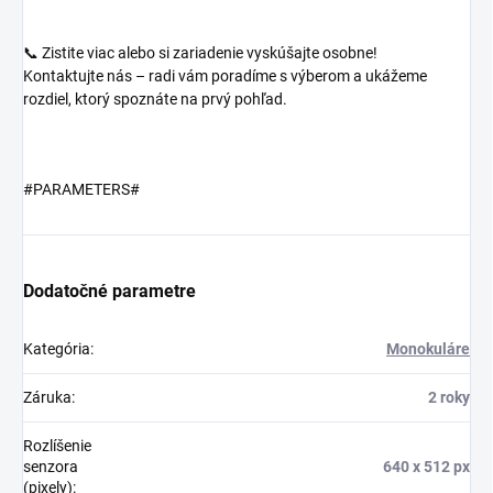
📞 Zistite viac alebo si zariadenie vyskúšajte osobne!
Kontaktujte nás – radi vám poradíme s výberom a ukážeme
rozdiel, ktorý spoznáte na prvý pohľad.
#PARAMETERS#
Dodatočné parametre
Kategória
:
Monokuláre
Záruka
:
2 roky
Rozlíšenie
senzora
640 x 512 px
(pixely)
: