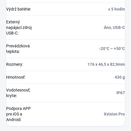
Výdrž batérie
:
≥ 5 hodin
Externý
napájací zdroj
Áno, USB-C
USB-C
:
Prevádzková
-20°C ~ +50°C
teplota
:
Rozmery
:
176 x 46,5 x 82,9mm
Hmotnosť
:
430 g
Vodotesnosť,
IP67
krytie
:
Podpora APP
pre iOS a
Xvision Pro
Android
: