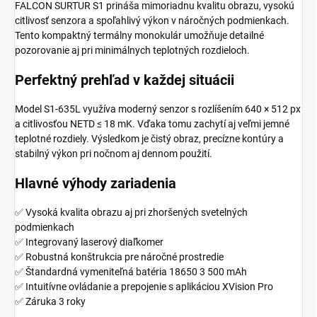
FALCON SURTUR S1 prináša mimoriadnu kvalitu obrazu, vysokú
citlivosť senzora a spoľahlivý výkon v náročných podmienkach.
Tento kompaktný termálny monokulár umožňuje detailné
pozorovanie aj pri minimálnych teplotných rozdieloch.
Perfektný prehľad v každej situácii
Model S1-635L využíva moderný senzor s rozlíšením 640 × 512 px
a citlivosťou NETD ≤ 18 mK. Vďaka tomu zachytí aj veľmi jemné
teplotné rozdiely. Výsledkom je čistý obraz, precízne kontúry a
stabilný výkon pri nočnom aj dennom použití.
Hlavné výhody zariadenia
✅ Vysoká kvalita obrazu aj pri zhoršených svetelných
podmienkach
✅ Integrovaný laserový diaľkomer
✅ Robustná konštrukcia pre náročné prostredie
✅ Štandardná vymeniteľná batéria 18650 3 500 mAh
✅ Intuitívne ovládanie a prepojenie s aplikáciou XVision Pro
✅ Záruka 3 roky