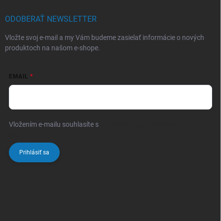
ODOBERAŤ NEWSLETTER
Vložte svoj e-mail a my Vám budeme zasielať informácie o nových
produktoch na našom e-shope.
EMAIL
Vložením e-mailu souhlasíte s
podmínkami ochrany osobních
údajů
Prihlásiť sa