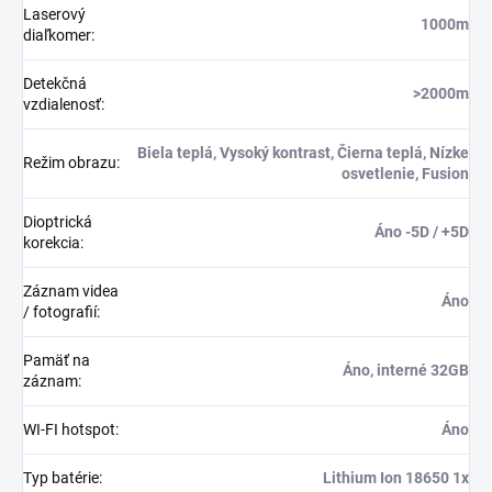
Laserový
1000m
diaľkomer
:
Detekčná
>2000m
vzdialenosť
:
Biela teplá, Vysoký kontrast, Čierna teplá, Nízke
Režim obrazu
:
osvetlenie, Fusion
Dioptrická
Áno -5D / +5D
korekcia
:
Záznam videa
Áno
/ fotografií
:
Pamäť na
Áno, interné 32GB
záznam
:
WI-FI hotspot
:
Áno
Typ batérie
:
Lithium Ion 18650 1x