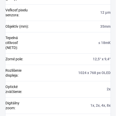
Veľkosť pixelu
12 µm
senzora
:
Objektív (mm)
:
35mm
Tepelná
citlivosť
≤ 18mK
(NETD)
:
Zorné pole
:
12,5° x 9,4°
Rozlíšenie
1024 x 768 px OLED
displeja
:
Optické
2x
zväčšenie
:
Digitálny
1x, 2x, 4x, 8x
zoom
: