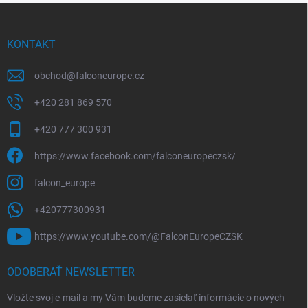
Z
á
p
KONTAKT
ä
t
obchod
@
falconeurope.cz
i
e
+420 281 869 570
+420 777 300 931
https://www.facebook.com/falconeuropeczsk/
falcon_europe
+420777300931
https://www.youtube.com/@FalconEuropeCZSK
ODOBERAŤ NEWSLETTER
Vložte svoj e-mail a my Vám budeme zasielať informácie o nových