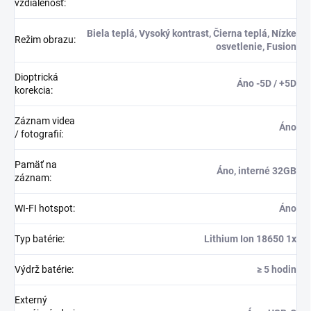
vzdialenosť
:
Biela teplá, Vysoký kontrast, Čierna teplá, Nízke
Režim obrazu
:
osvetlenie, Fusion
Dioptrická
Áno -5D / +5D
korekcia
:
Záznam videa
Áno
/ fotografií
:
Pamäť na
Áno, interné 32GB
záznam
:
WI-FI hotspot
:
Áno
Typ batérie
:
Lithium Ion 18650 1x
Výdrž batérie
:
≥ 5 hodin
Externý