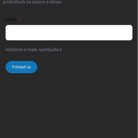
produktoch na našom e-shope.
EMAIL
Vložením e-mailu souhlasíte s
podmínkami ochrany osobních
údajů
Prihlásiť sa