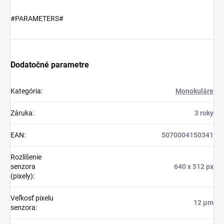
#PARAMETERS#
Dodatočné parametre
Kategória
:
Monokuláre
Záruka
:
3 roky
EAN
:
5070004150341
Rozlíšenie
senzora
640 x 512 px
(pixely)
:
Veľkosť pixelu
12 µm
senzora
: