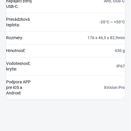
napájací zdroj
Áno, USB-C
USB-C
:
Prevádzková
-20°C ~ +50°C
teplota
:
Rozmery
:
176 x 46,5 x 82,9mm
Hmotnosť
:
430 g
Vodotesnosť,
IP67
krytie
:
Podpora APP
pre iOS a
Xvision Pro
Android
: