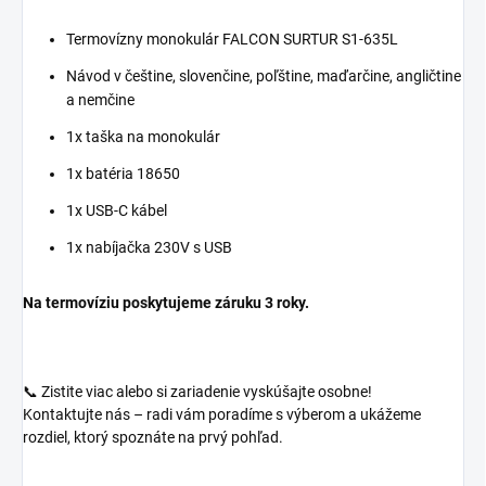
Termovízny monokulár FALCON SURTUR S1-635L
Návod v češtine, slovenčine, poľštine, maďarčine, angličtine
a nemčine
1x taška na monokulár
1x batéria 18650
1x USB-C kábel
1x nabíjačka 230V s USB
Na termovíziu poskytujeme záruku 3 roky.
📞 Zistite viac alebo si zariadenie vyskúšajte osobne!
Kontaktujte nás – radi vám poradíme s výberom a ukážeme
rozdiel, ktorý spoznáte na prvý pohľad.