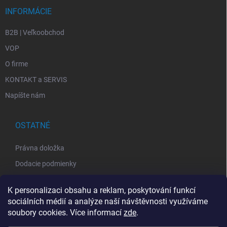
INFORMÁCIE
B2B | Veľkoobchod
VOP
O firme
KONTAKT a SERVIS
Napíšte nám
OSTATNÉ
Právna doložka
Dodacie podmienky
GDPR
K personalizaci obsahu a reklam, poskytování funkcí
VOP
sociálních médií a analýze naší návštěvnosti využíváme
Spätný odber elektroodpadu
soubory cookies. Více informací
zde
.