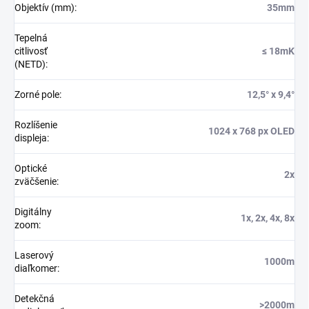
Objektív (mm)
:
35mm
Tepelná
citlivosť
≤ 18mK
(NETD)
:
Zorné pole
:
12,5° x 9,4°
Rozlíšenie
1024 x 768 px OLED
displeja
:
Optické
2x
zväčšenie
:
Digitálny
1x, 2x, 4x, 8x
zoom
:
Laserový
1000m
diaľkomer
:
Detekčná
>2000m