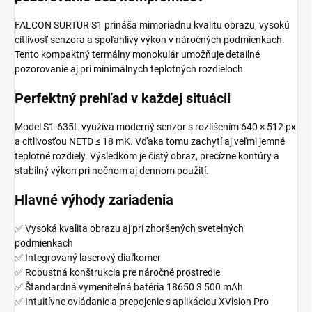
FALCON SURTUR S1 prináša mimoriadnu kvalitu obrazu, vysokú
citlivosť senzora a spoľahlivý výkon v náročných podmienkach.
Tento kompaktný termálny monokulár umožňuje detailné
pozorovanie aj pri minimálnych teplotných rozdieloch.
Perfektný prehľad v každej situácii
Model S1-635L využíva moderný senzor s rozlíšením 640 × 512 px
a citlivosťou NETD ≤ 18 mK. Vďaka tomu zachytí aj veľmi jemné
teplotné rozdiely. Výsledkom je čistý obraz, precízne kontúry a
stabilný výkon pri nočnom aj dennom použití.
Hlavné výhody zariadenia
✅ Vysoká kvalita obrazu aj pri zhoršených svetelných
podmienkach
✅ Integrovaný laserový diaľkomer
✅ Robustná konštrukcia pre náročné prostredie
✅ Štandardná vymeniteľná batéria 18650 3 500 mAh
✅ Intuitívne ovládanie a prepojenie s aplikáciou XVision Pro