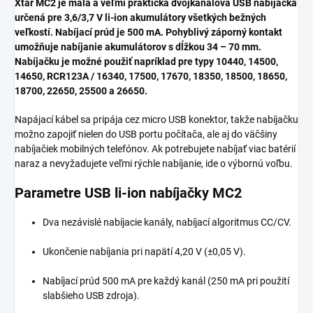
Xtar MC2 je malá a veľmi praktická dvojkanálová USB nabíjačka
určená pre 3,6/3,7 V li-ion akumulátory všetkých bežných
veľkostí. Nabíjací prúd je 500 mA. Pohyblivý záporný kontakt
umožňuje nabíjanie akumulátorov s dĺžkou 34 – 70 mm.
Nabíjačku je možné použiť napríklad pre typy 10440, 14500,
14650, RCR123A / 16340, 17500, 17670, 18350, 18500, 18650,
18700, 22650, 25500 a 26650.
Napájací kábel sa pripája cez micro USB konektor, takže nabíjačku
možno zapojiť nielen do USB portu počítača, ale aj do väčšiny
nabíjačiek mobilných telefónov. Ak potrebujete nabíjať viac batérií
naraz a nevyžadujete veľmi rýchle nabíjanie, ide o výbornú voľbu.
Parametre USB li-ion nabíjačky MC2
Dva nezávislé nabíjacie kanály, nabíjací algoritmus CC/CV.
Ukončenie nabíjania pri napätí 4,20 V (±0,05 V).
Nabíjací prúd 500 mA pre každý kanál (250 mA pri použití
slabšieho USB zdroja).