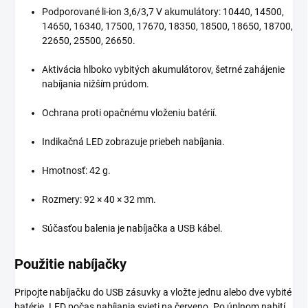
Podporované li-ion 3,6/3,7 V akumulátory: 10440, 14500,
14650, 16340, 17500, 17670, 18350, 18500, 18650, 18700,
22650, 25500, 26650.
Aktivácia hlboko vybitých akumulátorov, šetrné zahájenie
nabíjania nižším prúdom.
Ochrana proti opačnému vloženiu batérií.
Indikačná LED zobrazuje priebeh nabíjania.
Hmotnosť: 42 g.
Rozmery: 92 × 40 × 32 mm.
Súčasťou balenia je nabíjačka a USB kábel.
Použitie nabíjačky
Pripojte nabíjačku do USB zásuvky a vložte jednu alebo dve vybité
batérie. LED počas nabíjania svieti na červeno. Po úplnom nabití