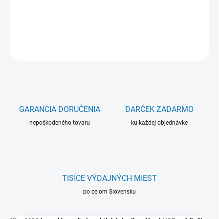
Nabíjačka Xtar MC2 USB pre 2 Li-Ion akumulátory
DETAILNÉ INFORMÁCIE
OPÝTAŤ SA
GARANCIA DORUČENIA
DARČEK ZADARMO
nepoškodeného tovaru
ku každej objednávke
TISÍCE VÝDAJNÝCH MIEST
po celom Slovensku