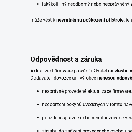
jakýkoli jiný neodborný nebo neoprávněný 
může vést k
nevratnému poškození přístroje
, je
Odpovědnost a záruka
Aktualizaci firmware provádí uživatel
na vlastní
Dodavatel, dovozce ani výrobce
nenesou odpověd
nesprávně provedené aktualizace firmware,
nedodržení pokynů uvedených v tomto náv
použití nesprávné nebo neautorizované ver
zásahu do zařízení provedeného osobou bez