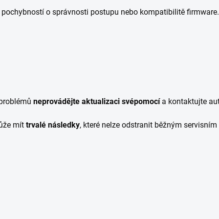
i pochybností o správnosti postupu nebo kompatibilitě firmware.
h problémů
neprovádějte aktualizaci svépomocí
a kontaktujte au
ůže mít
trvalé následky
, které nelze odstranit běžným servisní