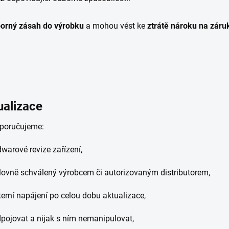
orný zásah do výrobku
a mohou vést ke
ztrátě nároku na záru
ualizace
oporučujeme:
warové revize zařízení,
lovně schválený výrobcem či autorizovaným distributorem,
externí napájení po celou dobu aktualizace,
dpojovat a nijak s ním nemanipulovat,