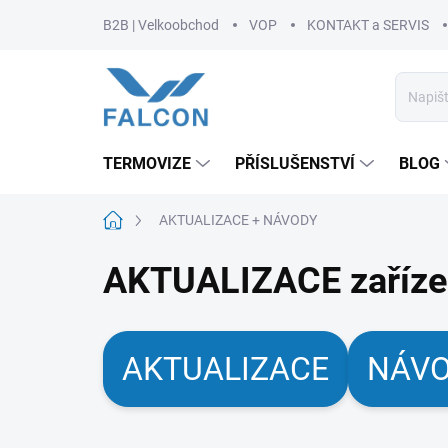
Přejít
B2B | Velkoobchod
VOP
KONTAKT a SERVIS
na
obsah
TERMOVIZE
PŘÍSLUŠENSTVÍ
BLOG
Domů
AKTUALIZACE + NÁVODY
AKTUALIZACE zařízen
AKTUALIZACE
NÁV