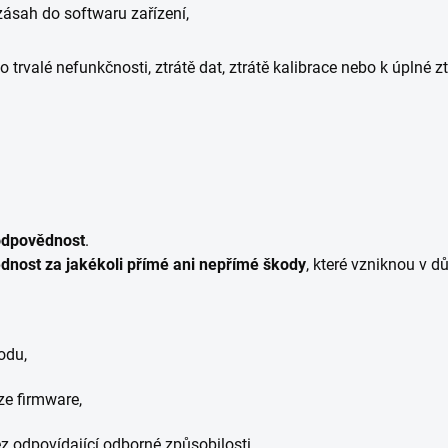
zásah do softwaru zařízení,
ho trvalé nefunkčnosti, ztrátě dat, ztrátě kalibrace nebo k úplné zt
 odpovědnost
.
nost za jakékoli přímé ani nepřímé škody
, které vzniknou v d
odu,
ze firmware,
 odpovídající odborné způsobilosti.