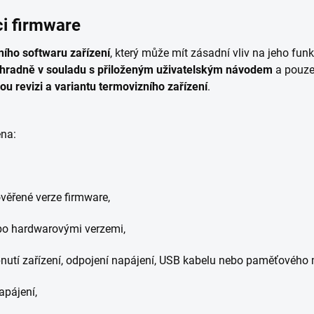
ci firmware
ního softwaru zařízení
, který může mít zásadní vliv na jeho funk
hradně v souladu s přiloženým uživatelským návodem
a pouze
u revizi a variantu termovizního zařízení
.
éna:
věřené verze firmware,
o hardwarovými verzemi,
pnutí zařízení, odpojení napájení, USB kabelu nebo paměťového 
apájení,