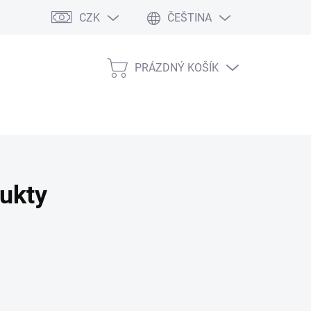
CZK
ČEŠTINA
PRÁZDNÝ KOŠÍK
NÁKUPNÍ
KOŠÍK
ukty