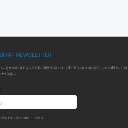
BÍRAT NEWSLETTER
 svůj e-mail a my vám budeme zasílat informace o nových produktech na
 e-shopu.
IL
k/
ním e-mailu souhlasíte s
podmínkami
any osobních údajů