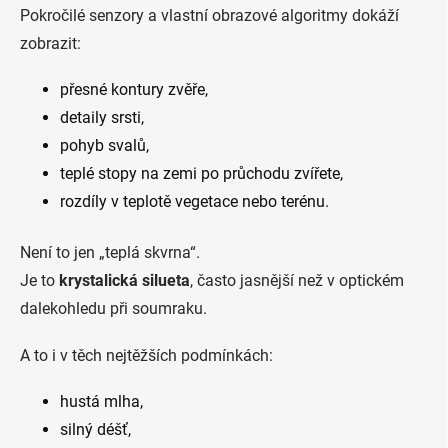
Pokročilé senzory a vlastní obrazové algoritmy dokáží
zobrazit:
přesné kontury zvěře,
detaily srsti,
pohyb svalů,
teplé stopy na zemi po průchodu zvířete,
rozdíly v teplotě vegetace nebo terénu.
Není to jen „teplá skvrna“.
Je to
krystalická silueta
, často jasnější než v optickém
dalekohledu při soumraku.
A to i v těch nejtěžších podmínkách:
hustá mlha,
silný déšť,