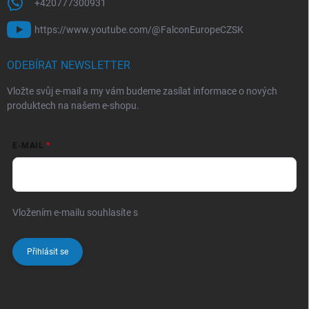
+420777300931
https://www.youtube.com/@FalconEuropeCZSK
ODEBÍRAT NEWSLETTER
Vložte svůj e-mail a my vám budeme zasílat informace o nových
produktech na našem e-shopu.
E-MAIL
Vložením e-mailu souhlasíte s
podmínkami ochrany osobních
údajů
Přihlásit se