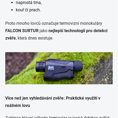
naprostá tma,
kouř či prach.
Proto mnoho lovců označuje termovizní monokuláry
FALCON SURTUR
jako
nejlepší technologii pro detekci
zvěře
, která dnes existuje.
Více než jen vyhledávání zvěře: Praktické využití v
reálném lovu
Zatímco hlavní výhoda termovize je jasná detekce zvířat,