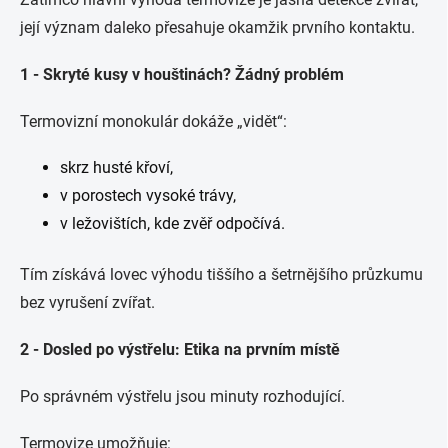
její význam daleko přesahuje okamžik prvního kontaktu.
1 - Skryté kusy v houštinách? Žádný problém
Termovizní monokulár dokáže „vidět“:
skrz husté křoví,
v porostech vysoké trávy,
v ležovištích, kde zvěř odpočívá.
Tím získává lovec výhodu tiššího a šetrnějšího průzkumu
bez vyrušení zvířat.
2 - Dosled po výstřelu: Etika na prvním místě
Po správném výstřelu jsou minuty rozhodující.
Termovize umožňuje: