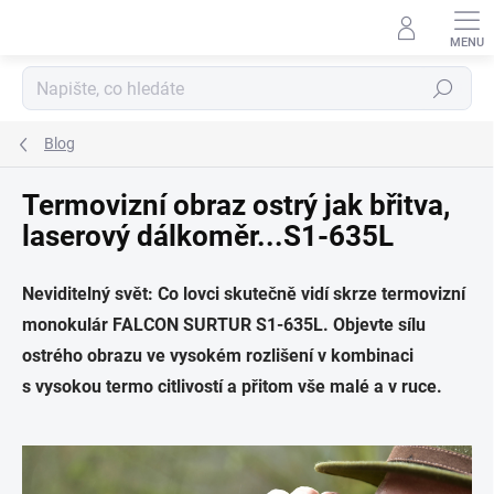
Přejít
na
obsah
Hledat
Blog
Termovizní obraz ostrý jak břitva,
laserový dálkoměr...S1-635L
Neviditelný svět: Co lovci skutečně vidí skrze termovizní
monokulár FALCON SURTUR S1-635L. Objevte sílu
ostrého obrazu ve vysokém rozlišení v kombinaci
s vysokou termo citlivostí a přitom vše malé a v ruce.