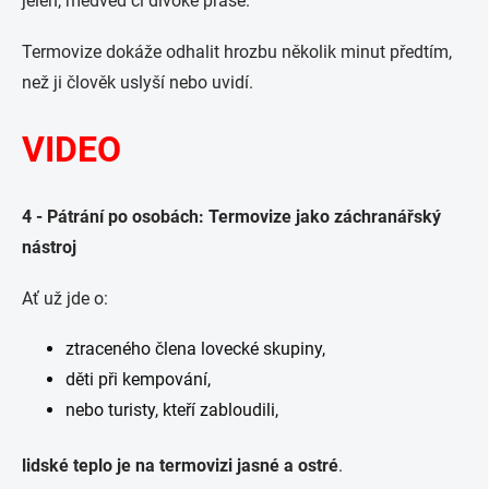
jelen, medvěd či divoké prase.
Termovize dokáže odhalit hrozbu několik minut předtím,
než ji člověk uslyší nebo uvidí.
VIDEO
4 - Pátrání po osobách: Termovize jako záchranářský
nástroj
Ať už jde o:
ztraceného člena lovecké skupiny,
děti při kempování,
nebo turisty, kteří zabloudili,
lidské teplo je na termovizi jasné a ostré
.