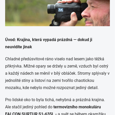
Úvod: Krajina, která vypadá prázdná — dokud ji
neuvidíte jinak
Chladné předúsvitové ráno viselo nad lesem jako těžká
přikrývka. Mlžné opary se držely u země, vzduch byl ostrý
a každý nádech se měnil v bílý obláček. Stromy splývaly v
jednolité stíny a listoví na zemi tvořilo chaotickou
mozaiku, kde nebylo možné rozpoznat jediný detail.
Pro lidské oko to byla tichá, nehybná a prázdná krajina.
Ale stačil jediný pohled do
termovizního monokuláru
FALCON SURTUR S1-635L -
a svět se během okamžiku