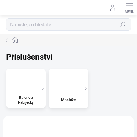
Přejít
na
obsah
Hledat
Domů
Příslušenství
Baterie a
Montáže
Nabíječky
V
ý
p