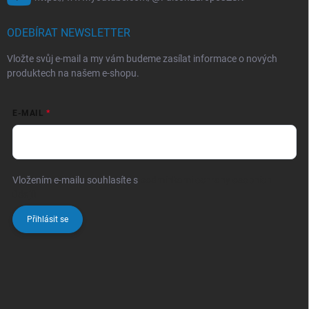
ODEBÍRAT NEWSLETTER
Vložte svůj e-mail a my vám budeme zasílat informace o nových
produktech na našem e-shopu.
E-MAIL
Vložením e-mailu souhlasíte s
podmínkami ochrany osobních
údajů
Přihlásit se