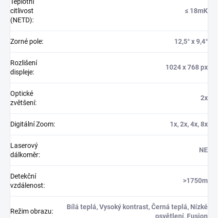
Teplotní
citlivost
≤ 18mK
(NETD)
:
Zorné pole
:
12,5° x 9,4°
Rozlišení
1024 x 768 px
displeje
:
Optické
2x
zvětšení
:
Digitální Zoom
:
1x, 2x, 4x, 8x
Laserový
NE
dálkoměr
:
Detekční
>1750m
vzdálenost
:
Bílá teplá, Vysoký kontrast, Černá teplá, Nízké
Režim obrazu
:
osvětlení, Fusion