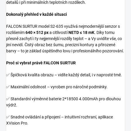
detailů i při minimálních teplotních rozdílech.
Dokonalý přehled v každé situaci
FALCON SURTUR model S2-635 využívá nejmodernější senzor s
rozlišením
640 × 512 px
a citlivostí
NETD ≤ 18 mK
. Díky tomu
přesně zachytí i ty nejjemnější rozdíly teplot – a Vy uvidíte vše, co
jiní nevidí. Čistý obraz bez šumu, precizní kontury a přirozené
barvy – to je základ úspěšného lovu i profesionálního pozorování.
Proč si vybrat právě FALCON SURTUR
✅ Špičková kvalita obrazu – vidíte každý detail, i v naprosté tmě.
✅ Maximální odolnost – vyroben pro náročné podmínky.
✅ Standardní výměnné baterie 2*18500 4.000mAh pro dlouhou
výdrž.
✅ Snadné ovládání a připojení – intuitivní rozhraní, aplikace
XVision Pro.