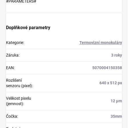
#PARAMETERS#
Doplňkové parametry
Kategorie
:
Termovizní monokuláry
Záruka
:
3 roky
EAN
:
5070004150358
Rozlišení
640 x 512 px
senzoru (pixel)
:
Velikost pixelu
12 µm
(jemnost)
:
Čočka
:
35mm