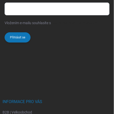
Vložením e-mailu souhlasíte s
podmínkami ochrany osobních
údajů
Přihlásit se
INFORMACE PRO VÁS
B2B | Velkoobchod