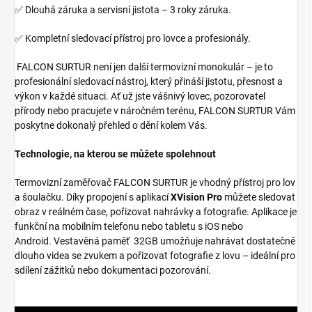
✅ Dlouhá záruka a servisní jistota – 3 roky záruka.
✅ Kompletní sledovací přístroj pro lovce a profesionály.
FALCON SURTUR není jen další termovizní monokulár – je to
profesionální sledovací nástroj, který přináší jistotu, přesnost a
výkon v každé situaci. Ať už jste vášnivý lovec, pozorovatel
přírody nebo pracujete v náročném terénu, FALCON SURTUR Vám
poskytne dokonalý přehled o dění kolem Vás.
Technologie, na kterou se můžete spolehnout
Termovizní zaměřovač FALCON SURTUR je vhodný přístroj pro lov
a šoulačku. Díky propojení s aplikací
XVision Pro
můžete sledovat
obraz v reálném čase, pořizovat nahrávky a fotografie. Aplikace je
funkční na mobilním telefonu nebo tabletu s iOS nebo
Android. Vestavěná paměť 32GB umožňuje nahrávat dostatečně
dlouho videa se zvukem a pořizovat fotografie z lovu – ideální pro
sdílení zážitků nebo dokumentaci pozorování.