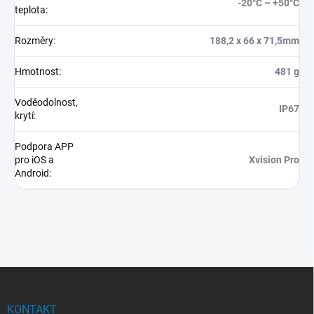
-20°C ~ +50°C
teplota
:
Rozměry
:
188,2 x 66 x 71,5mm
Hmotnost
:
481 g
Voděodolnost,
IP67
krytí
:
Podpora APP
pro iOS a
Xvision Pro
Android
:
Z
á
p
KONTAKT