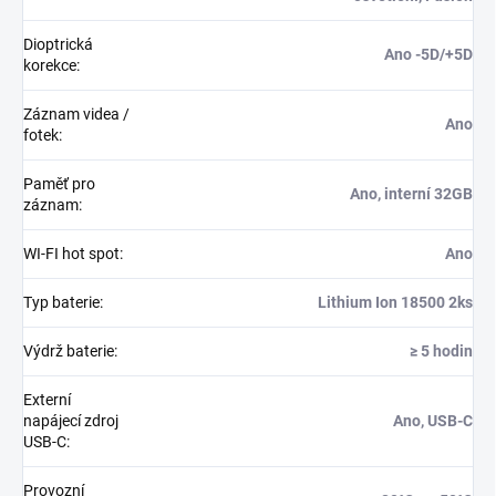
Dioptrická
Ano -5D/+5D
korekce
:
Záznam videa /
Ano
fotek
:
Paměť pro
Ano, interní 32GB
záznam
:
WI-FI hot spot
:
Ano
Typ baterie
:
Lithium Ion 18500 2ks
Výdrž baterie
:
≥ 5 hodin
Externí
napájecí zdroj
Ano, USB-C
USB-C
:
Provozní