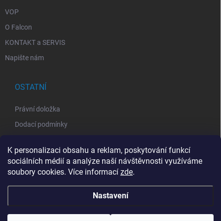
VOP
O Falcon
KONTAKT a SERVIS
Napište nám
OSTATNÍ
Právní doložka
Dodací podmínky
GDPR
K personalizaci obsahu a reklam, poskytování funkcí
Obchodní podmínky
sociálních médií a analýze naší návštěvnosti využíváme
Zpětný odběr elektrozařízení
soubory cookies. Více informací
zde
.
Nastavení
Copyright 2026
FALCON Europe
. Všechna práva vyhrazena.
Upravit