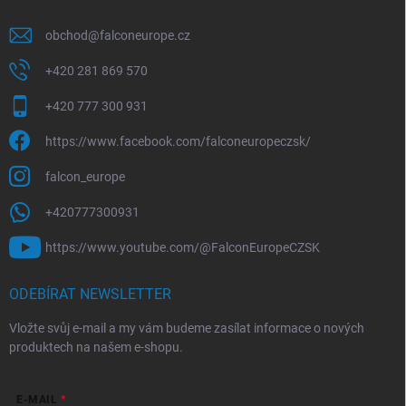
a
t
obchod
@
falconeurope.cz
í
+420 281 869 570
+420 777 300 931
https://www.facebook.com/falconeuropeczsk/
falcon_europe
+420777300931
https://www.youtube.com/@FalconEuropeCZSK
ODEBÍRAT NEWSLETTER
Vložte svůj e-mail a my vám budeme zasílat informace o nových
produktech na našem e-shopu.
E-MAIL