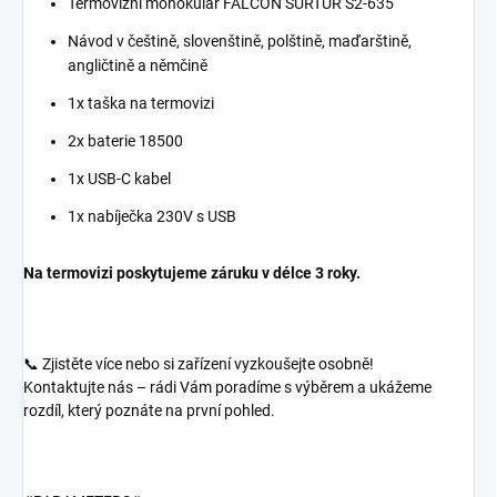
Termovizní monokulár FALCON SURTUR S2-635
Návod v češtině, slovenštině, polštině, maďarštině,
angličtině a němčině
1x taška na termovizi
2x baterie 18500
1x USB-C kabel
1x nabíječka 230V s USB
Na termovizi poskytujeme záruku v délce 3 roky.
📞 Zjistěte více nebo si zařízení vyzkoušejte osobně!
Kontaktujte nás – rádi Vám poradíme s výběrem a ukážeme
rozdíl, který poznáte na první pohled.