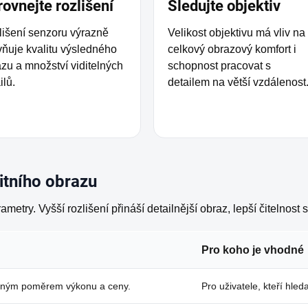
ovnejte rozlišení
Sledujte objektiv
lišení senzoru výrazně
Velikost objektivu má vliv na
vňuje kvalitu výsledného
celkový obrazový komfort i
zu a množství viditelných
schopnost pracovat s
ilů.
detailem na větší vzdálenost
litního obrazu
metry. Vyšší rozlišení přináší detailnější obraz, lepší čitelnost 
Pro koho je vhodné
ženým poměrem výkonu a ceny.
Pro uživatele, kteří hled