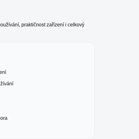
žívání, praktičnost zařízení i celkový
ení
žívání
pora