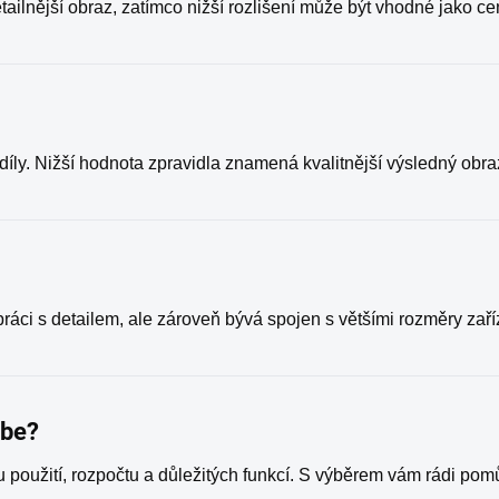
etailnější obraz, zatímco nižší rozlišení může být vhodné jako c
zdíly. Nižší hodnota zpravidla znamená kvalitnější výsledný obra
ráci s detailem, ale zároveň bývá spojen s většími rozměry zaří
ebe?
 použití, rozpočtu a důležitých funkcí. S výběrem vám rádi po