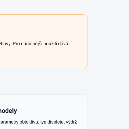
ýbavy. Pro náročnější použití dává
modely
 parametry objektivu, typ displeje, výdrž
.