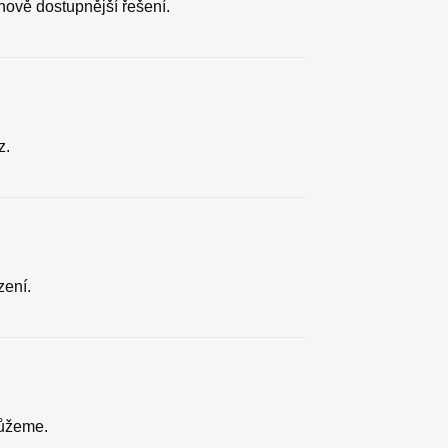
enově dostupnější řešení.
z.
zení.
můžeme.