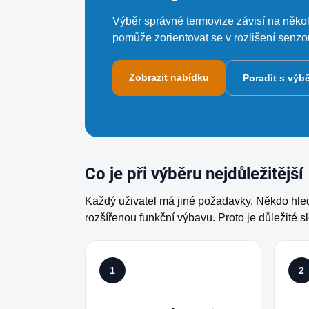
Výběr správné termovize závisí na někol
pomůže zorientovat se v rozlišení senzoru,
Zobrazit nabídku
Poradit s výb
Co je při výběru nejdůležitější
Každý uživatel má jiné požadavky. Někdo hledá
rozšířenou funkční výbavu. Proto je důležité 
1
2