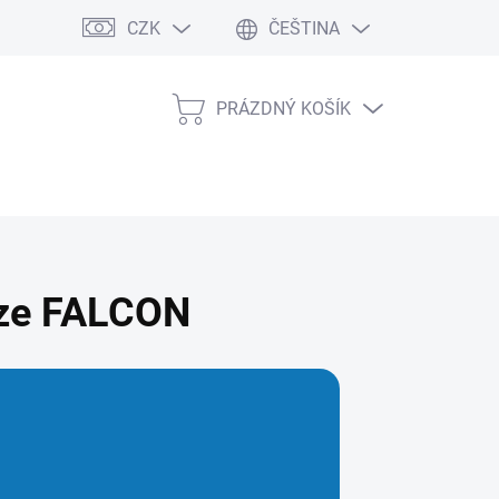
CZK
ČEŠTINA
PRÁZDNÝ KOŠÍK
NÁKUPNÍ
KOŠÍK
ize FALCON