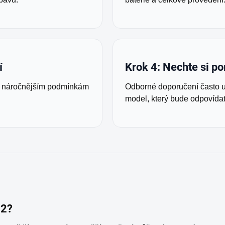
í
Krok 4: Nechte si po
ný náročnějším podmínkám
Odborné doporučení často uš
model, který bude odpovída
12?