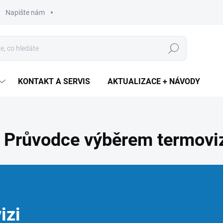
Napište nám
Hledat
KONTAKT A SERVIS
AKTUALIZACE + NÁVODY
 | Průvodce výběrem termov
izi