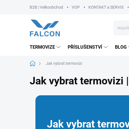
Přejít
B2B | Velkoobchod
VOP
KONTAKT a SERVIS
na
obsah
TERMOVIZE
PŘÍSLUŠENSTVÍ
BLOG
Domů
Jak vybrat termovizi
Jak vybrat termovizi
Jak vybrat termov