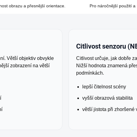
lnost obrazu a přesnější orientace.
Pro náročnější použití a
Citlivost senzoru (
ní. Větší objektiv obvykle
Citlivost určuje, jak dobře z
nější zobrazení na větší
Nižší hodnota znamená přes
podmínkách.
lepší čitelnost scény
í
vyšší obrazová stabilita
ní
větší jistota při zhoršené 