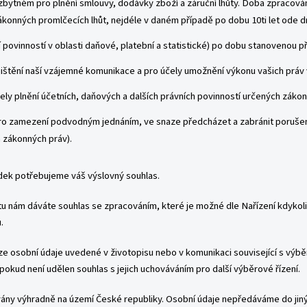
bytném pro plnění smlouvy, dodávky zboží a záruční lhůty. Doba zpracová
ákonných promlčecích lhůt, nejdéle v daném případě po dobu 10ti let ode d
í povinností v oblasti daňové, platební a statistické) po dobu stanovenou 
ištění naší vzájemné komunikace a pro účely umožnění výkonu vašich práv v
y plnění účetních, daňových a dalších právních povinností určených záko
ro zamezení podvodným jednáním, ve snaze předcházet a zabránit porušen
h zákonných práv).
ídek potřebujeme váš výslovný souhlas.
u nám dáváte souhlas se zpracováním, které je možné dle Nařízení kdykoli
.
 osobní údaje uvedené v životopisu nebo v komunikaci související s výběr
okud není udělen souhlas s jejich uchováváním pro další výběrové řízení.
ny výhradně na území České republiky. Osobní údaje nepředáváme do jinýc