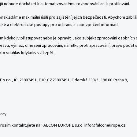
dajů nebude docházet k automatizovanému rozhodování ani k profilování.
ynakládáme maximální úsilí pro zajištění jejich bezpečnosti. Abychom zabrá
é a elektronické postupy pro ochranu a zabezpečení informací.
m kdykoliv přistupovat nebo je opravit. Jako subjekt zpracování osobních d
pravu, výmaz, omezení zpracování, námitku proti zpracování, právo podat 
o souhlas kdykoliv vzít zpět.
.r.o., IČ:
23807491
, DIČ: CZ
23807491
, Oderská 333/5, 196 00 Praha 9,
ory.
 prosím kontaktujete na FALCON EUROPE s.r.o.
info@falconeurope.cz