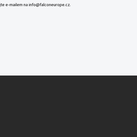
ujte e-mailem na
info@falconeurope.cz
.