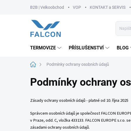
Přejít
B2B | Velkoobchod
VOP
KONTAKT a SERVIS
na
obsah
TERMOVIZE
PŘÍSLUŠENSTVÍ
BLOG
Domů
Podmínky ochrany osobních údajů
Podmínky ochrany os
Zásady ochrany osobních údajů - platné od 10. října 2025
Správcem osobních údajů je společnost FALCON EUROPE s.
v Praze, odd. C, vložka
433133
. FALCON EUROPE s.r.o. se 
zásadami ochrany osobních údajů.