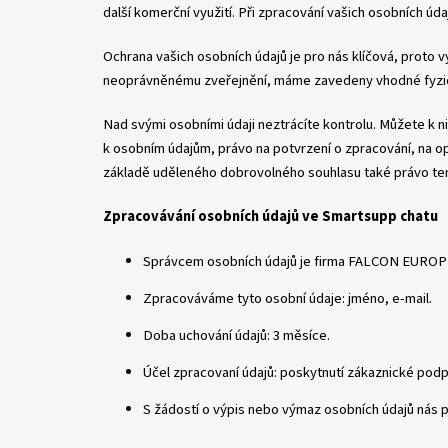
další komerční využití. Při zpracování vašich osobních ú
Ochrana vašich osobních údajů je pro nás klíčová, proto v
neoprávněnému zveřejnění, máme zavedeny vhodné fyzick
Nad svými osobními údaji neztrácíte kontrolu. Můžete k ni
k osobním údajům, právo na potvrzení o zpracování, na o
základě uděleného dobrovolného souhlasu také právo tent
Zpracovávání osobních údajů ve Smartsupp chatu
Správcem osobních údajů je firma FALCON EUROPE s
Zpracováváme tyto osobní údaje: jméno, e-mail.
Doba uchování údajů: 3 měsíce.
Účel zpracovaní údajů: poskytnutí zákaznické podp
S žádostí o výpis nebo výmaz osobních údajů nás