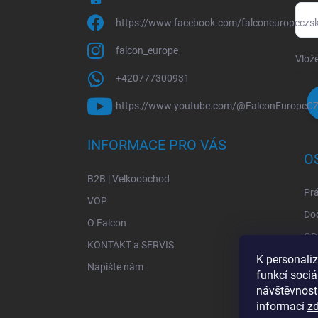
https://www.facebook.com/falconeuropeczs
falcon_europe
Vlože
ochr
+420777300931
https://www.youtube.com/@FalconEuropeC
INFORMACE PRO VÁS
O
B2B | Velkoobchod
Prá
VOP
Do
O Falcon
GD
KONTAKT a SERVIS
K personali
Ob
Napište nám
funkcí sociá
Zpě
návštěvnost
informací
z