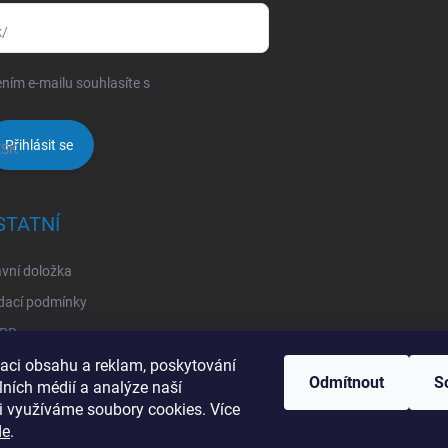
k/
ním e-mailu souhlasíte s
podmínkami
any osobních údajů
Přihlásit se
ZSK
STATNÍ
vní doložka
dací podmínky
PR
zaci obsahu a reklam, poskytování
chodní podmínky
Odmítnout
S
lních médií a analýze naší
tný odběr elektrozařízení
i využíváme soubory cookies. Více
de
.