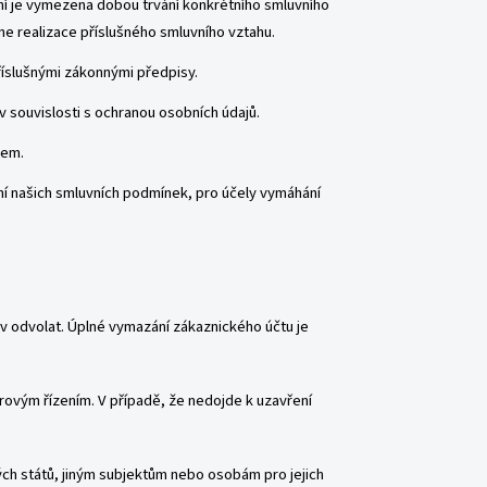
ní je vymezena dobou trvání konkrétního smluvního
ne realizace příslušného smluvního vztahu.
příslušnými zákonnými předpisy.
 souvislosti s ochranou osobních údajů.
nem.
í našich smluvních podmínek, pro účely vymáhání
v odvolat. Úplné vymazání zákaznického účtu je
ovým řízením. V případě, že nedojde k uzavření
h států, jiným subjektům nebo osobám pro jejich