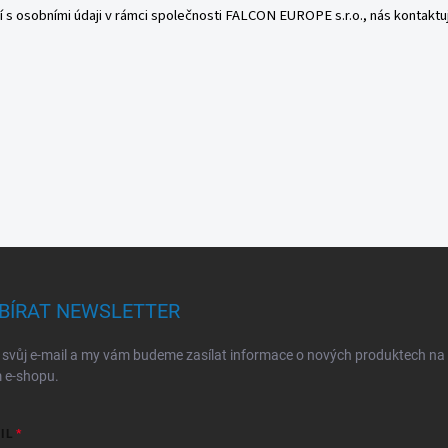
ní s osobními údaji v rámci společnosti FALCON EUROPE s.r.o., nás kontakt
BÍRAT NEWSLETTER
 svůj e-mail a my vám budeme zasílat informace o nových produktech na
 e-shopu.
IL