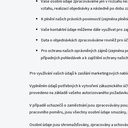
Vaše osobní údaje zpracováváme jen v rozsahu nez
vztahu, realizací objednávky a následně po dobu z
K plnění našich právních povinností (zejména plněn
Vaše kontaktní údaje můžeme dále využívat pro zaj
Data o objednávkách zpracováváme rovněž pro účel
Pro ochranu našich oprávněných zájmů (zejména p
případných pohledávek a k zajištění ochrany našic
Pro využívání vašich údajů k zasílání marketingových nab
Vyplněním údajů potřebných k vytvoření zákaznického účt
provedeno na základě vašeho autorizovaného požadavku
V případě uchazečů o zaměstnání jsou zpracovávány pouze
pracovního poměru, jsou všechny osobní údaje smazány, p
Osobní údaje jsou shromažďovány, zpracovány a uchovává