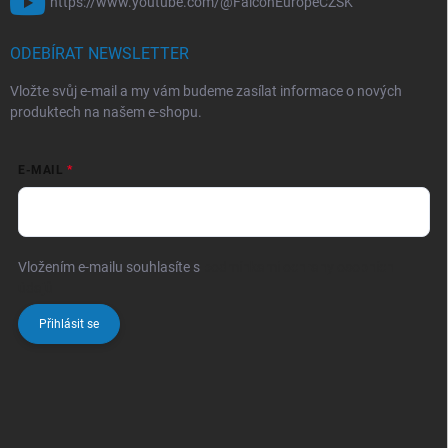
https://www.youtube.com/@FalconEuropeCZSK
ODEBÍRAT NEWSLETTER
Vložte svůj e-mail a my vám budeme zasílat informace o nových
produktech na našem e-shopu.
E-MAIL
Vložením e-mailu souhlasíte s
podmínkami ochrany osobních
údajů
Přihlásit se