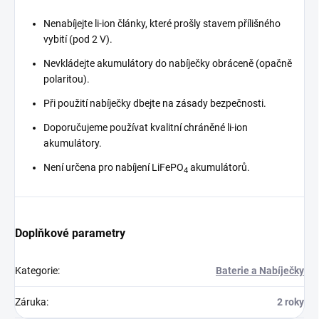
Nenabíjejte li-ion články, které prošly stavem přílišného
vybití (pod 2 V).
Nevkládejte akumulátory do nabíječky obráceně (opačně
polaritou).
Při použití nabíječky dbejte na zásady bezpečnosti.
Doporučujeme používat kvalitní chráněné li-ion
akumulátory.
Není určena pro nabíjení LiFePO
akumulátorů.
4
Doplňkové parametry
Kategorie
:
Baterie a Nabíječky
Záruka
:
2 roky