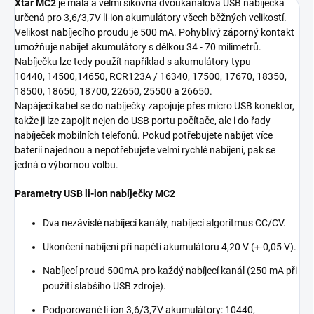
Xtar MC2
je malá a velmi šikovná dvoukanálová USB nabíječka
určená pro 3,6/3,7V li-ion akumulátory všech běžných velikostí.
Velikost nabíjecího proudu je 500 mA. Pohyblivý záporný kontakt
umožňuje nabíjet akumulátory s délkou 34 - 70 milimetrů.
Nabíječku lze tedy použít například s akumulátory typu
10440, 14500,14650, RCR123A / 16340, 17500, 17670, 18350,
18500, 18650, 18700, 22650, 25500 a 26650.
Napájecí kabel se do nabíječky zapojuje přes micro USB konektor,
takže ji lze zapojit nejen do USB portu počítače, ale i do řady
nabíječek mobilních telefonů. Pokud potřebujete nabíjet více
baterií najednou a nepotřebujete velmi rychlé nabíjení, pak se
jedná o výbornou volbu.
Parametry USB li-ion nabíječky MC2
Dva nezávislé nabíjecí kanály, nabíjecí algoritmus CC/CV.
Ukončení nabíjení při napětí akumulátoru 4,20 V (+-0,05 V).
Nabíjecí proud 500mA pro každý nabíjecí kanál (250 mA při
použití slabšího USB zdroje).
Podporované li-ion 3,6/3,7V akumulátory: 10440,